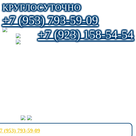
КРУГЛОСУТОЧНО
+7 (953) 793-59-09
+7 (923) 158-54-54
7 (953) 793-59-09