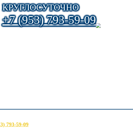
КРУГЛОСУТОЧНО
+7 (953) 793-59-09
53) 793-59-09