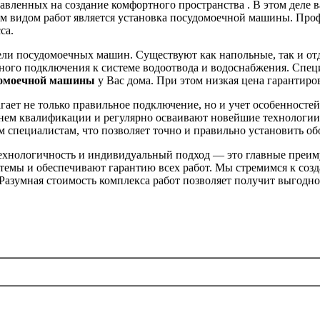
авленных на создание комфортного пространства . В этом деле 
ым видом работ является установка посудомоечной машины. Про
са.
ели посудомоечных машин. Существуют как напольные, так и от
ьного подключения к системе водоотвода и водоснабжения. Спе
домоечной машины
у Вас дома. При этом низкая цена гарантиро
ает не только правильное подключение, но и учет особенносте
нем квалификации и регулярно осваивают новейшие технологии
специалистам, что позволяет точно и правильно установить об
ехнологичность и индивидуальный подход — это главные преим
темы и обеспечивают гарантию всех работ. Мы стремимся к соз
Разумная стоимость комплекса работ позволяет получит выгодно