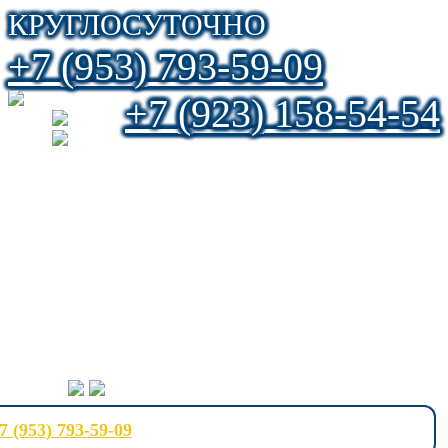
КРУГЛОСУТОЧНО
+7 (953) 793-59-09
+7 (923) 158-54-54
7 (953) 793-59-09