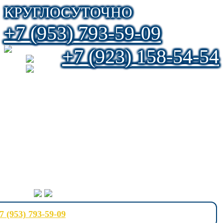
КРУГЛОСУТОЧНО
+7 (953) 793-59-09
+7 (923) 158-54-54
7 (953) 793-59-09