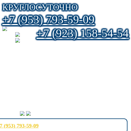
КРУГЛОСУТОЧНО
+7 (953) 793-59-09
+7 (923) 158-54-54
7 (953) 793-59-09