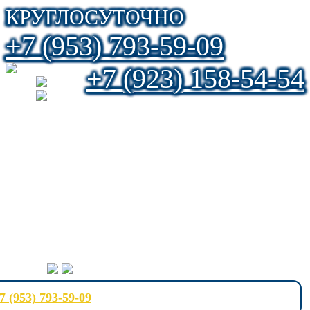
КРУГЛОСУТОЧНО
+7 (953) 793-59-09
+7 (923) 158-54-54
7 (953) 793-59-09